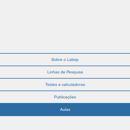
 de Pesquisa
Testes e calculadoras
Pub
Sobre o Labep
Linhas de Pesquisa
Testes e calculadoras
Publicações
Aulas